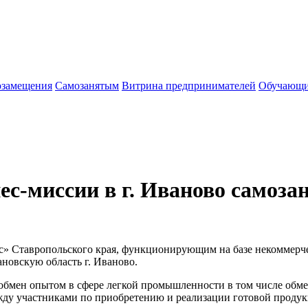
озамещения
Cамозанятым
Витрина предпринимателей
Обучающи
ес-миссии в г. Иваново самоз
нес» Ставропольского края, функционирующим на базе некоммер
ановскую область г. Иваново.
 обмен опытом в сфере легкой промышленности в том числе обм
ду участниками по приобретению и реализации готовой проду