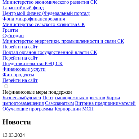
Министерство экономического развития СК
Гарантийный фонд
Центр мой бизнес (Федеральный портал)
Фонд микрофинансирования
Министерство сельского хозяйства СК
Гранты
Субсидии
Министерство энергетики, промышленности и связи СК
Перейти на сайт
Портал органов государственной власти СК
Перейти на сайт
Представительство РЭЦ СК
Финансовые услуги
Фин продукты
Перейти на сайт
Нефинансовые меры поддержки
Бизнес-омбудсмен
Центр молодежных проектов
Биржа
импортозамещения
Cамозанятым
Витрина предпринимателей
Обучающие программы Корпорации МСП
Новости
13.03.2024