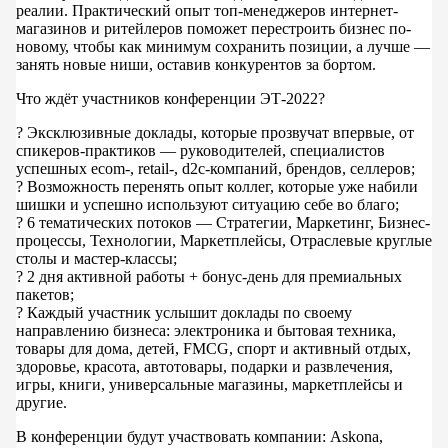
реалии. Практический опыт топ-менеджеров интернет-
магазинов и ритейлеров поможет перестроить бизнес по-
новому, чтобы как минимум сохранить позиции, а лучше —
занять новые ниши, оставив конкурентов за бортом.
Что ждёт участников конференции ЭТ-2022?
? Эксклюзивные доклады, которые прозвучат впервые, от
спикеров-практиков — руководителей, специалистов
успешных ecom-, retail-, d2c-компаний, брендов, селлеров;
? Возможность перенять опыт коллег, которые уже набили
шишки и успешно используют ситуацию себе во благо;
? 6 тематических потоков — Стратегии, Маркетинг, Бизнес-
процессы, Технологии, Маркетплейсы, Отраслевые круглые
столы и мастер-классы;
? 2 дня активной работы + бонус-день для премиальных
пакетов;
? Каждый участник услышит доклады по своему
направлению бизнеса: электроника и бытовая техника,
товары для дома, детей, FMCG, спорт и активный отдых,
здоровье, красота, автотовары, подарки и развлечения,
игры, книги, универсальные магазины, маркетплейсы и
другие.
В конференции будут участвовать компании: Askona,