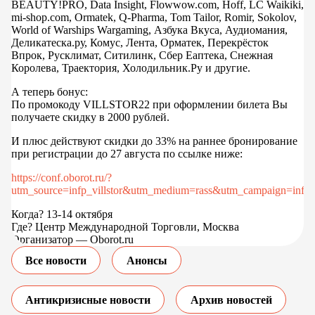
BEAUTY!PRO, Data Insight, Flowwow.com, Hoff, LC Waikiki,
mi-shop.com, Ormatek, Q-Pharma, Tom Tailor, Romir, Sokolov,
World of Warships Wargaming, Азбука Вкуса, Аудиомания,
Деликатеска.ру, Комус, Лента, Орматек, Перекрёсток
Впрок, Русклимат, Ситилинк, Сбер Еаптека, Снежная
Королева, Траектория, Холодильник.Ру и другие.
А теперь бонус:
По промокоду VILLSTOR22 при оформлении билета Вы
получаете скидку в 2000 рублей.
И плюс действуют скидки до 33% на раннее бронирование
при регистрации до 27 августа по ссылке ниже:
https://conf.oborot.ru/?
utm_source=infp_villstor&utm_medium=rass&utm_campaign=infp_vi
Когда? 13-14 октября
Где? Центр Международной Торговли, Москва
Организатор — Oborot.ru
Все новости
Анонсы
Антикризисные новости
Архив новостей