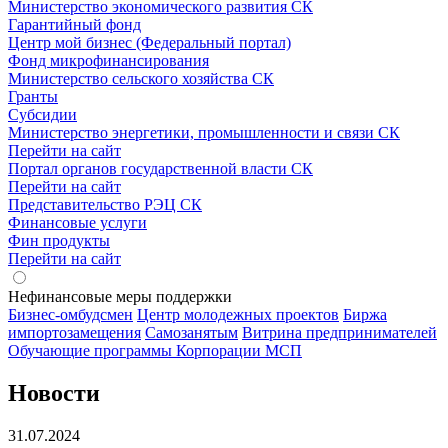
Министерство экономического развития СК
Гарантийный фонд
Центр мой бизнес (Федеральный портал)
Фонд микрофинансирования
Министерство сельского хозяйства СК
Гранты
Субсидии
Министерство энергетики, промышленности и связи СК
Перейти на сайт
Портал органов государственной власти СК
Перейти на сайт
Представительство РЭЦ СК
Финансовые услуги
Фин продукты
Перейти на сайт
Нефинансовые меры поддержки
Бизнес-омбудсмен
Центр молодежных проектов
Биржа
импортозамещения
Cамозанятым
Витрина предпринимателей
Обучающие программы Корпорации МСП
Новости
31.07.2024