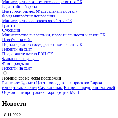
Министерство экономического развития СК
Гарантийный фонд
Центр мой бизнес (Федеральный портал)
Фонд микрофинансирования
Министерство сельского хозяйства СК
Гранты
Субсидии
Министерство энергетики, промышленности и связи СК
Перейти на сайт
Портал органов государственной власти СК
Перейти на сайт
Представительство РЭЦ СК
Финансовые услуги
Фин продукты
Перейти на сайт
Нефинансовые меры поддержки
Бизнес-омбудсмен
Центр молодежных проектов
Биржа
импортозамещения
Cамозанятым
Витрина предпринимателей
Обучающие программы Корпорации МСП
Новости
18.11.2022