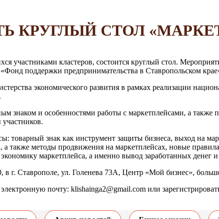
Ь КРУГЛЫЙ СТОЛ «МАРКЕ
хся участниками кластеров, состоится круглый стол. Мероприя
«Фонд поддержки предпринимательства в Ставропольском крае
стерства экономического развития в рамках реализации национ
.
ным знаком и особенностями работы с маркетплейсами, а также п
 участников.
ы: товарный знак как инструмент защиты бизнеса, выход на ма
 а также методы продвижения на маркетплейсах, новые правила 
экономику маркетплейса, а именно вывод заработанных денег и 
0, в г. Ставрополе, ул. Голенева 73А, Центр «Мой бизнес», больш
а электронную почту: klishainga2@gmail.com или зарегистрироват