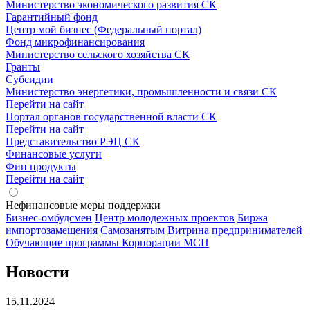
Министерство экономического развития СК
Гарантийный фонд
Центр мой бизнес (Федеральный портал)
Фонд микрофинансирования
Министерство сельского хозяйства СК
Гранты
Субсидии
Министерство энергетики, промышленности и связи СК
Перейти на сайт
Портал органов государственной власти СК
Перейти на сайт
Представительство РЭЦ СК
Финансовые услуги
Фин продукты
Перейти на сайт
Нефинансовые меры поддержки
Бизнес-омбудсмен
Центр молодежных проектов
Биржа
импортозамещения
Cамозанятым
Витрина предпринимателей
Обучающие программы Корпорации МСП
Новости
15.11.2024