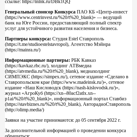
ссылке: https://inlnk.ru/DBk1QQ
Генеральный спонсор Конкурса
ПАО КБ «Центр-инвест
(https://www.centrinvest.ru/%20/t%20_blank)» — ведущий
банк на Юге России, предоставляющий полный спектр
услуг для устойчивого развития населения и бизнеса.
Партнеры конкурса:
Студия Estel Ставрополь
(https://t.me/studioestelstavropol), Агентство Мэйнра
(https://mainra.ru/)
Информационные партнеры:
РБК Кавказ
(https://kavkaz.rbc.ru/), холдинг АТВмедиа
(https://atvmedia.ru/%20/t%20_blank), медиахолдинг
СИМПЭКС (https://simpex.ru/), сетевое издание «Сделано в
Ставропольском крае (https://www.madeinsk.ru/)», сетевое
издание «Наш Кисловодск (https://nash-kislovodsk.ru/)»,
журнал «АгроКуб (https://xn--80acf2atlx.xn--
p1ai/%20/t%20_blank)», информационный портал Ставбиз
(https://stavbiznes.ru/%20/t%20_blank), АвторадиоСтаврополь
(http://olimp.media/)
Заявки на участие принимаются: до 05 сентября 2022 г.
За дополнительной информацией о проведении конкурса
обращаться: