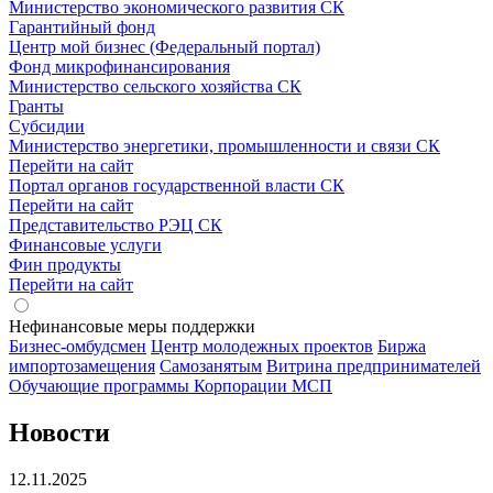
Министерство экономического развития СК
Гарантийный фонд
Центр мой бизнес (Федеральный портал)
Фонд микрофинансирования
Министерство сельского хозяйства СК
Гранты
Субсидии
Министерство энергетики, промышленности и связи СК
Перейти на сайт
Портал органов государственной власти СК
Перейти на сайт
Представительство РЭЦ СК
Финансовые услуги
Фин продукты
Перейти на сайт
Нефинансовые меры поддержки
Бизнес-омбудсмен
Центр молодежных проектов
Биржа
импортозамещения
Cамозанятым
Витрина предпринимателей
Обучающие программы Корпорации МСП
Новости
12.11.2025