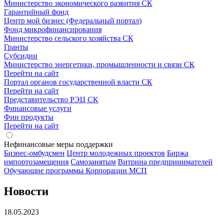
Министерство экономического развития СК
Гарантийный фонд
Центр мой бизнес (Федеральный портал)
Фонд микрофинансирования
Министерство сельского хозяйства СК
Гранты
Субсидии
Министерство энергетики, промышленности и связи СК
Перейти на сайт
Портал органов государственной власти СК
Перейти на сайт
Представительство РЭЦ СК
Финансовые услуги
Фин продукты
Перейти на сайт
Нефинансовые меры поддержки
Бизнес-омбудсмен
Центр молодежных проектов
Биржа
импортозамещения
Cамозанятым
Витрина предпринимателей
Обучающие программы Корпорации МСП
Новости
18.05.2023