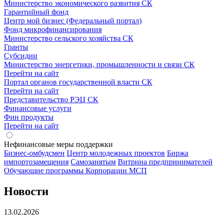
Министерство экономического развития СК
Гарантийный фонд
Центр мой бизнес (Федеральный портал)
Фонд микрофинансирования
Министерство сельского хозяйства СК
Гранты
Субсидии
Министерство энергетики, промышленности и связи СК
Перейти на сайт
Портал органов государственной власти СК
Перейти на сайт
Представительство РЭЦ СК
Финансовые услуги
Фин продукты
Перейти на сайт
Нефинансовые меры поддержки
Бизнес-омбудсмен
Центр молодежных проектов
Биржа
импортозамещения
Cамозанятым
Витрина предпринимателей
Обучающие программы Корпорации МСП
Новости
13.02.2026