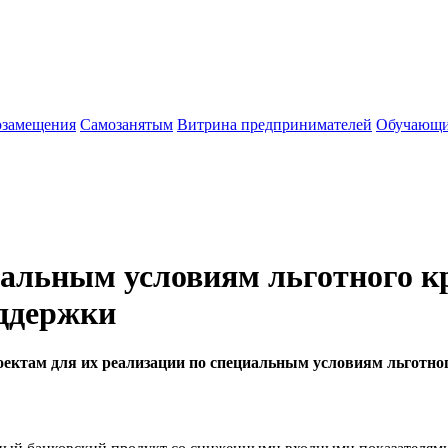
озамещения
Cамозанятым
Витрина предпринимателей
Обучающи
иальным условиям льготного к
оддержки
ектам для их реализации по специальным условиям льготног