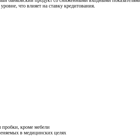
ый банковский продукт со сниженными входными показателями 
ровне, что влияет на ставку кредитования.
и пробки, кроме мебели
меняемых в медицинских целях