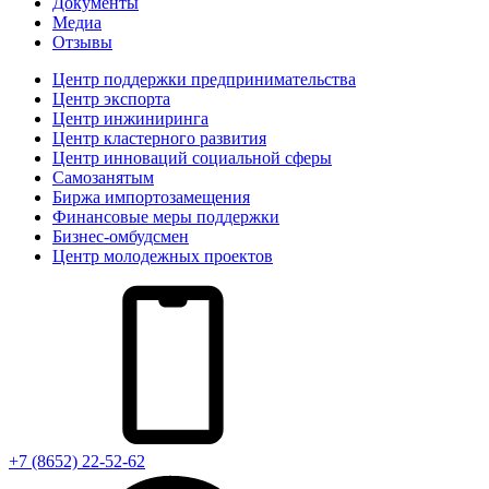
Документы
Медиа
Отзывы
Центр поддержки предпринимательства
Центр экспорта
Центр инжиниринга
Центр кластерного развития
Центр инноваций социальной сферы
Cамозанятым
Биржа импортозамещения
Финансовые меры поддержки
Бизнес-омбудсмен
Центр молодежных проектов
+7 (8652) 22-52-62