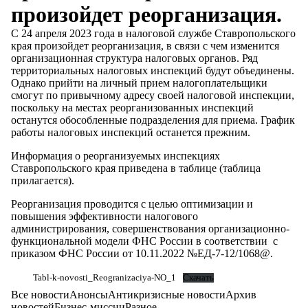
произойдет реорганизация.
С 24 апреля 2023 года в налоговой службе Ставропольского
края произойдет реорганизация, в связи с чем изменится
организационная структура налоговых органов. Ряд
территориальных налоговых инспекций будут объединены.
Однако прийти на личный прием налогоплательщики
смогут по привычному адресу своей налоговой инспекции,
поскольку на местах реорганизованных инспекций
останутся обособленные подразделения для приема. График
работы налоговых инспекций останется прежним.
Информация о реорганизуемых инспекциях
Ставропольского края приведена в таблице (таблица
прилагается).
Реорганизация проводится с целью оптимизации и
повышения эффективности налогового
администрирования, совершенствования организационно-
функциональной модели ФНС России в соответствии с
приказом ФНС России от 10.11.2022 №ЕД-7-12/1068@.
Tabl-k-novosti_Reogranizaciya-NO_1
Скачать
Все новости
Анонсы
Антикризисные новости
Архив
новостей
Бизнес-миссии
Разное