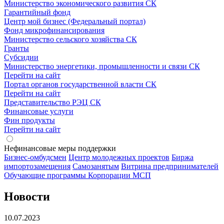
Министерство экономического развития СК
Гарантийный фонд
Центр мой бизнес (Федеральный портал)
Фонд микрофинансирования
Министерство сельского хозяйства СК
Гранты
Субсидии
Министерство энергетики, промышленности и связи СК
Перейти на сайт
Портал органов государственной власти СК
Перейти на сайт
Представительство РЭЦ СК
Финансовые услуги
Фин продукты
Перейти на сайт
Нефинансовые меры поддержки
Бизнес-омбудсмен
Центр молодежных проектов
Биржа
импортозамещения
Cамозанятым
Витрина предпринимателей
Обучающие программы Корпорации МСП
Новости
10.07.2023