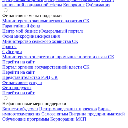
инноваций социальной сферы
Коворкинг
Сублимация
Финансовые меры поддержки
Министерство экономического развития СК
Гарантийный фонд
Центр мой бизнес (Федеральный портал)
Фонд микрофинансирования
Министерство сельского хозяйства СК
Гранты
Субсидии
Министерство энергетики, промышленности и связи СК
Перейти на сайт
Портал органов государственной власти СК
Перейти на сайт
Представительство РЭЦ СК
Финансовые услуги
Фин продукты
Перейти на сайт
Нефинансовые меры поддержки
Бизнес-омбудсмен
Центр молодежных проектов
Биржа
импортозамещения
Cамозанятым
Витрина предпринимателей
Обучающие программы Корпорации МСП