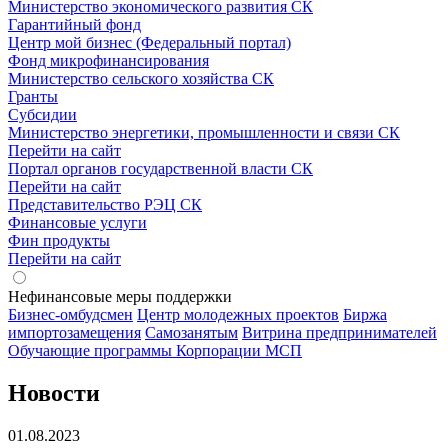
Министерство экономического развития СК
Гарантийный фонд
Центр мой бизнес (Федеральный портал)
Фонд микрофинансирования
Министерство сельского хозяйства СК
Гранты
Субсидии
Министерство энергетики, промышленности и связи СК
Перейти на сайт
Портал органов государственной власти СК
Перейти на сайт
Представительство РЭЦ СК
Финансовые услуги
Фин продукты
Перейти на сайт
Нефинансовые меры поддержки
Бизнес-омбудсмен
Центр молодежных проектов
Биржа
импортозамещения
Cамозанятым
Витрина предпринимателей
Обучающие программы Корпорации МСП
Новости
01.08.2023