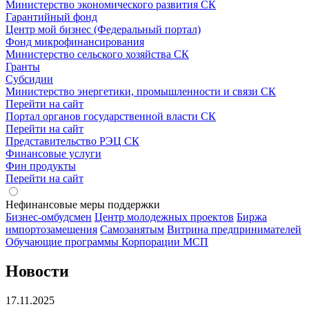
Министерство экономического развития СК
Гарантийный фонд
Центр мой бизнес (Федеральный портал)
Фонд микрофинансирования
Министерство сельского хозяйства СК
Гранты
Субсидии
Министерство энергетики, промышленности и связи СК
Перейти на сайт
Портал органов государственной власти СК
Перейти на сайт
Представительство РЭЦ СК
Финансовые услуги
Фин продукты
Перейти на сайт
Нефинансовые меры поддержки
Бизнес-омбудсмен
Центр молодежных проектов
Биржа
импортозамещения
Cамозанятым
Витрина предпринимателей
Обучающие программы Корпорации МСП
Новости
17.11.2025