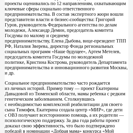
проекты оценивались по 12 направлениям, охватывающим
ключевые сферы социально ответственного
предпринимательства. В состав экспертного жюри вошли
представители власти и бизнес-сообщества: Григорий
Гуров, руководитель Федерального агентства по делам
молодежи, Александр Демин, председатель комитета
Госдумы по малому и среднему
предпринимательству, Елена Дыбова, вице-президент ТПП
РФ, Наталия Зверева, директор Фонда региональных
социальных программ «Наше будущее», Артем Метелев,
председатель комитета Госдумы по молодежной
политике, Кристина Кострома, руководитель Департамента
предпринимательства и инновационного развития Москвы,
и др.
Социальное предпринимательство часто рождается
из личных историй. Пример тому — проект Екатерины
Давыдовой из Тюменской области, мамы ребенка с редким
генетическим заболеванием. Столкнувшись
с необходимостью комплексной реабилитации для своего
сына Тимофея, Екатерина создала центр «МИР», где дети
с ОВЗ получают всестороннюю помощь, а их родители —
психологическую поддержку. За два года работы проект
доказал свою эффективность, что было подтверждено
победой в номинации «Добрая мама» конкурса «Мой