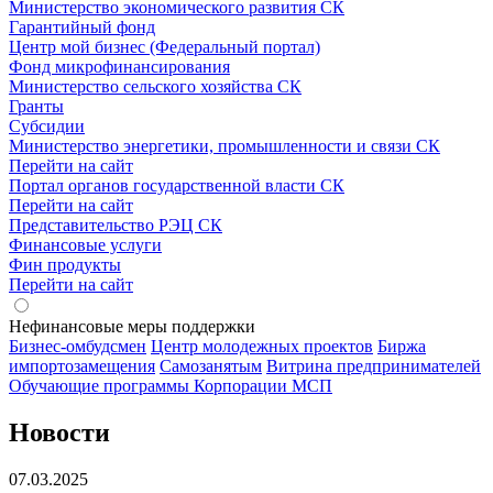
Министерство экономического развития СК
Гарантийный фонд
Центр мой бизнес (Федеральный портал)
Фонд микрофинансирования
Министерство сельского хозяйства СК
Гранты
Субсидии
Министерство энергетики, промышленности и связи СК
Перейти на сайт
Портал органов государственной власти СК
Перейти на сайт
Представительство РЭЦ СК
Финансовые услуги
Фин продукты
Перейти на сайт
Нефинансовые меры поддержки
Бизнес-омбудсмен
Центр молодежных проектов
Биржа
импортозамещения
Cамозанятым
Витрина предпринимателей
Обучающие программы Корпорации МСП
Новости
07.03.2025