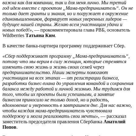
важна как для компании, так и для меня лично. Мы третий
год идем вместе с проектом „Мама-предприниматель“. Он не
только дает гранты и знания, но и погружает в окружение
единомышленников, формирует новых уверенных лидеров —
будущее нашей страны. Желаю всем участницам удачи и
новых побед!»
, — прокомментировала глава РВБ, основатель
Wildberries
Татьяна Ким
.
В качестве банка-партнера программу поддерживает Сбер.
«Сбер поддерживает программу „Мама-предприниматель“,
потому что мы верим в силу женщин, которые стремятся
изменить свою жизнь и жизнь своих семей через
предпринимательство. Наши эксперты помогают
участницам на всех этапах — от регистрации бизнеса,
разработки бизнес-плана до управления командой и сохранения
баланса между работой и личной жизнью. Мы трудимся для
того, чтобы их проекты были успешными, а занятие
бизнесом приносило не только доход, но и радость,
вдохновение и уверенность в завтрашнем дне. Для нас важно,
чтобы каждая мама-предприниматель чувствовала
поддержку и могла реализовать свои мечты»
, — рассказал
заместитель председателя правления Сбербанка
Анатолий
Попов
.