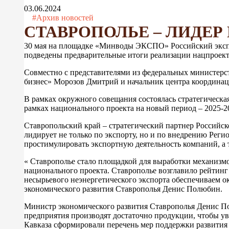
03.06.2024
#Архив новостей
СТАВРОПОЛЬЕ – ЛИДЕР
30 мая на площадке «Минводы ЭКСПО» Российский экспо
подведены предварительные итоги реализации нацпроек
Совместно с представителями из федеральных министерст
бизнес» Морозов Дмитрий и начальник центра координа
В рамках окружного совещания состоялась стратегическ
рамках национального проекта на новый период – 2025-2
Ставропольский край – стратегический партнер Российск
лидирует не только по экспорту, но и по внедрению Реги
простимулировать экспортную деятельность компаний, а
« Ставрополье стало площадкой для выработки механизмо
национального проекта. Ставрополье возглавило рейтинг
несырьевого неэнергетического экспорта обеспечиваем о
экономического развития Ставрополья Денис Полюбин.
Министр экономического развития Ставрополья Денис Пол
предприятия производят достаточно продукции, чтобы ув
Кавказа сформировали перечень мер поддержки развития э