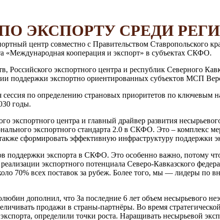
 ПО ЭКСПОРТУ СРЕДИ РЕГ
ртный центр совместно с Правительством Ставропольского кра
та «Международная кооперация и экспорт» в субъектах СКФО.
в, Российского экспортного центра и республик Северного Кав
ции поддержки экспортно ориентированных субъектов МСП Веро
ая сессия по определению страновых приоритетов по ключевым 
030 годы.
ого экспортного центра и главный драйвер развития несырьевого
онального экспортного стандарта 2.0 в СКФО. Это – комплекс м
 также сформировать эффективную инфраструктуру поддержки э
в поддержки экспорта в СКФО. Это особенно важно, потому что 
 реализации экспортного потенциала Северо-Кавказского федер
коло 70% всех поставок за рубеж. Более того, мы — лидеры по в
юбин дополнил, что За последние 6 лет объем несырьевого неэн
еличивать продажи в страны-партнёры. Во время стратегической
кспорта, определили точки роста. Наращивать несырьевой экспо