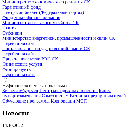
Министерство экономического развития СК
Гарантийный фонд
Центр мой бизнес (Федеральный портал)
Фонд микрофинансирования
Министерство сельского хозяйства СК
Гранты
Субсидии
Министерство энергетики, промышленности и связи СК
Перейти на сайт
Портал органов государственной власти СК
Перейти на сайт
Представительство РЭЦ СК
Финансовые услуги
Фин продукты
Перейти на сайт
Нефинансовые меры поддержки
Бизнес-омбудсмен
Центр молодежных проектов
Биржа
импортозамещения
Cамозанятым
Витрина предпринимателей
Обучающие программы Корпорации МСП
Новости
14.10.2022