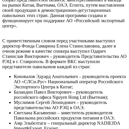
на рынки Китая, Вьетнама, ОАЭ, Египта, путем выставления
своей продукции в демонстрационно-дегустационных
павильонах этих стран. Данная программа создана и
функционирует при поддержке АО «Российский экспортный
центр».
С приветственным словом перед участниками выступил
директор Фонда Самарина Елена Станиславовна, далее в
очном режиме в качестве спикера выступил Одарич
Станислав Викторович – руководитель Представительства АО
РЭЦ в г. Ставрополь. В формате ВКС выступили
представители павильонов каждой из стран:
Коновалов Эдуард Анатольевич – руководитель проекта
АО «СЛСи-Рус» Национальный оператор Российского
Экспортного Центра в Китае;
Баландин Павел Викторович – руководитель
российского офиса Nguyen Hong Ltd (Вьетнам);
Муслимов Сергей Леонидович – руководитель
представительства АО РЭЦ в ОАЭ;
Светлана Касьяненко – заместитель руководителя
Павильона российских продуктов питания в ОАЭ;
Амр Эльбелтаги – генеральный директор NADIEJDA
Import&Export, Египет.