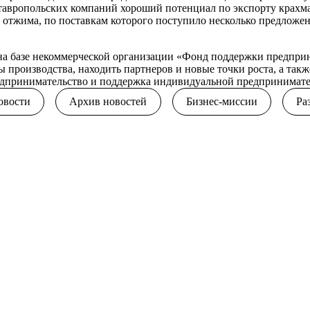
тавропольских компаний хороший потенциал по экспорту крахм
 отжима, по поставкам которого поступило несколько предложе
 базе некоммерческой организации «Фонд поддержки предприни
 производства, находить партнеров и новые точки роста, а так
редпринимательство и поддержка индивидуальной предпринимат
овости
Архив новостей
Бизнес-миссии
Ра