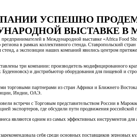
МПАНИИ УСПЕШНО ПРОДЕ
НАРОДНОЙ ВЫСТАВКЕ В 
предпринимателей в Международной выставке «Africa Food Show
 региона в рамках коллективного стенда. Ставропольский стран
аш стенд, а экспозиции наших компаний явились центром притя
дставлены три компании: производитель модифицированного крах
г. Буденновск) и дистрибьютор оборудования для пищевой и с
ыми торговыми партнерами из стран Африки и Ближнего Востока
анции, Индии, ОАЭ.
овели встречи с Торговым представительством России в Марокко
ацией экспортеров, где обсудили пути продвижения российской
неса являются одним из самых эффективных инструментов для 
зарекомендовала себя среди основных поставщиков зерновых кул