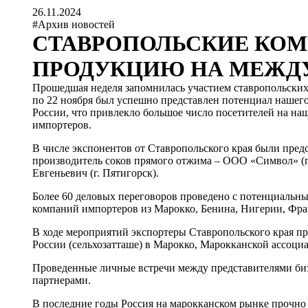
26.11.2024
#Архив новостей
СТАВРОПОЛЬСКИЕ КО
ПРОДУКЦИЮ НА МЕЖДУ
Прошедшая неделя запомнилась участием ставропольских 
по 22 ноября был успешно представлен потенциал нашего
России, что привлекло большое число посетителей на н
импортеров.
В числе экспонентов от Ставропольского края были пре
производитель соков прямого отжима – ООО «Символ» (
Евгеньевич (г. Пятигорск).
Более 60 деловых переговоров проведено с потенциальн
компаний импортеров из Марокко, Бенина, Нигерии, Фр
В ходе мероприятий экспортеры Ставропольского края пр
России (сельхозатташе) в Марокко, Марокканской ассоци
Проведенные личные встречи между представителями биз
партнерами.
В последние годы Россия на марокканском рынке прочно 