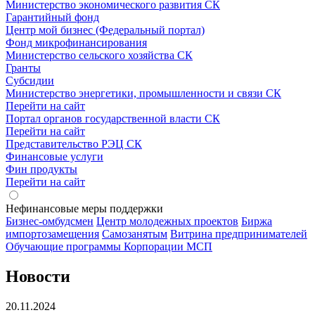
Министерство экономического развития СК
Гарантийный фонд
Центр мой бизнес (Федеральный портал)
Фонд микрофинансирования
Министерство сельского хозяйства СК
Гранты
Субсидии
Министерство энергетики, промышленности и связи СК
Перейти на сайт
Портал органов государственной власти СК
Перейти на сайт
Представительство РЭЦ СК
Финансовые услуги
Фин продукты
Перейти на сайт
Нефинансовые меры поддержки
Бизнес-омбудсмен
Центр молодежных проектов
Биржа
импортозамещения
Cамозанятым
Витрина предпринимателей
Обучающие программы Корпорации МСП
Новости
20.11.2024