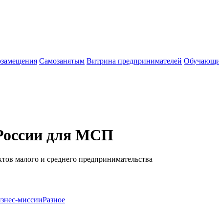
озамещения
Cамозанятым
Витрина предпринимателей
Обучающи
 России для МСП
ктов малого и среднего предпринимательства
знес-миссии
Разное