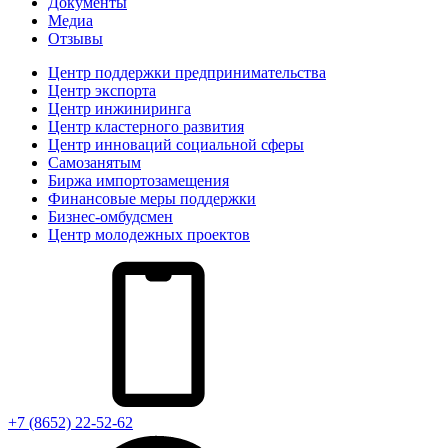
Документы
Медиа
Отзывы
Центр поддержки предпринимательства
Центр экспорта
Центр инжиниринга
Центр кластерного развития
Центр инноваций социальной сферы
Cамозанятым
Биржа импортозамещения
Финансовые меры поддержки
Бизнес-омбудсмен
Центр молодежных проектов
+7 (8652) 22-52-62