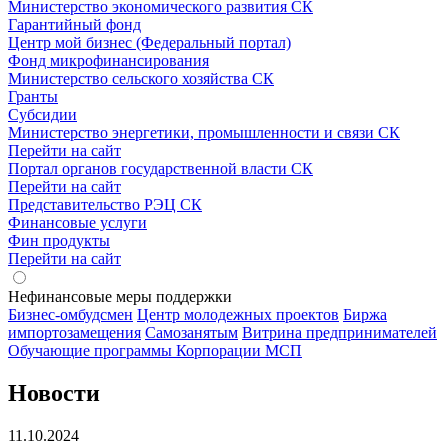
Министерство экономического развития СК
Гарантийный фонд
Центр мой бизнес (Федеральный портал)
Фонд микрофинансирования
Министерство сельского хозяйства СК
Гранты
Субсидии
Министерство энергетики, промышленности и связи СК
Перейти на сайт
Портал органов государственной власти СК
Перейти на сайт
Представительство РЭЦ СК
Финансовые услуги
Фин продукты
Перейти на сайт
Нефинансовые меры поддержки
Бизнес-омбудсмен
Центр молодежных проектов
Биржа
импортозамещения
Cамозанятым
Витрина предпринимателей
Обучающие программы Корпорации МСП
Новости
11.10.2024