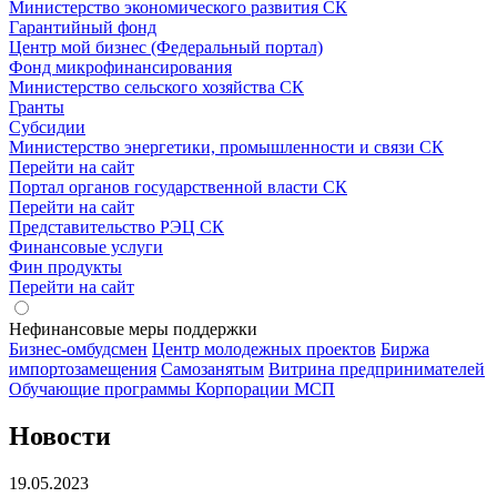
Министерство экономического развития СК
Гарантийный фонд
Центр мой бизнес (Федеральный портал)
Фонд микрофинансирования
Министерство сельского хозяйства СК
Гранты
Субсидии
Министерство энергетики, промышленности и связи СК
Перейти на сайт
Портал органов государственной власти СК
Перейти на сайт
Представительство РЭЦ СК
Финансовые услуги
Фин продукты
Перейти на сайт
Нефинансовые меры поддержки
Бизнес-омбудсмен
Центр молодежных проектов
Биржа
импортозамещения
Cамозанятым
Витрина предпринимателей
Обучающие программы Корпорации МСП
Новости
19.05.2023