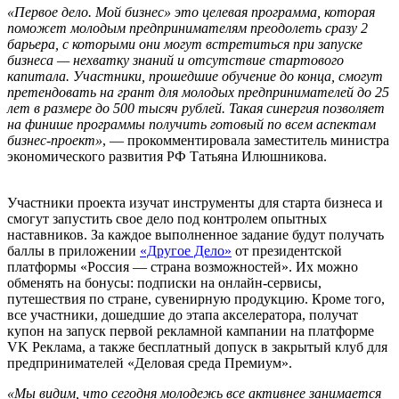
«Первое дело. Мой бизнес» это целевая программа, которая
поможет молодым предпринимателям преодолеть сразу 2
барьера, с которыми они могут встретиться при запуске
бизнеса — нехватку знаний и отсутствие стартового
капитала. Участники, прошедшие обучение до конца, смогут
претендовать на грант для молодых предпринимателей до 25
лет в размере до 500 тысяч рублей. Такая синергия позволяет
на финише программы получить готовый по всем аспектам
бизнес-проект»
, — прокомментировала заместитель министра
экономического развития РФ Татьяна Илюшникова.
Участники проекта изучат инструменты для старта бизнеса и
смогут запустить свое дело под контролем опытных
наставников. За каждое выполненное задание будут получать
баллы в приложении
«Другое Дело»
от президентской
платформы «Россия — страна возможностей». Их можно
обменять на бонусы: подписки на онлайн-сервисы,
путешествия по стране, сувенирную продукцию. Кроме того,
все участники, дошедшие до этапа акселератора, получат
купон на запуск первой рекламной кампании на платформе
VK Реклама, а также бесплатный допуск в закрытый клуб для
предпринимателей «Деловая среда Премиум».
«Мы видим, что сегодня молодежь все активнее занимается