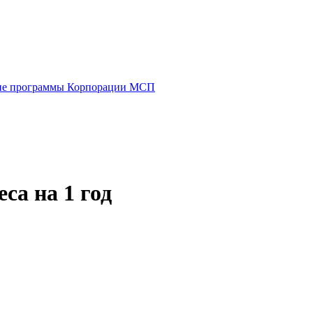
е программы Корпорации МСП
са на 1 год