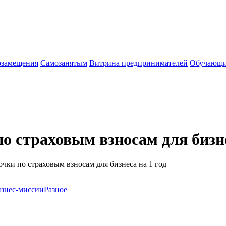
озамещения
Cамозанятым
Витрина предпринимателей
Обучающи
о страховым взносам для бизне
чки по страховым взносам для бизнеса на 1 год
знес-миссии
Разное