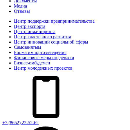
Документы
Медиа
Отзывы
Центр поддержки предпринимательства
Центр экспорта
Центр инжиниринга
Центр кластерного развития
Центр инноваций социальной сферы
Cамозанятым
Биржа импортозамещения
Финансовые меры поддержки
Бизнес-омбудсмен
Центр молодежных проектов
+7 (8652) 22-52-62