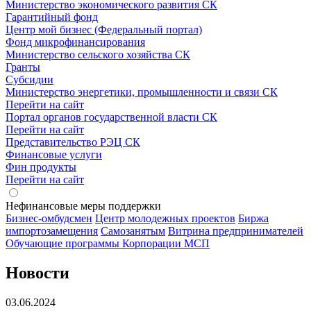
Министерство экономического развития СК
Гарантийный фонд
Центр мой бизнес (Федеральный портал)
Фонд микрофинансирования
Министерство сельского хозяйства СК
Гранты
Субсидии
Министерство энергетики, промышленности и связи СК
Перейти на сайт
Портал органов государственной власти СК
Перейти на сайт
Представительство РЭЦ СК
Финансовые услуги
Фин продукты
Перейти на сайт
Нефинансовые меры поддержки
Бизнес-омбудсмен
Центр молодежных проектов
Биржа
импортозамещения
Cамозанятым
Витрина предпринимателей
Обучающие программы Корпорации МСП
Новости
03.06.2024