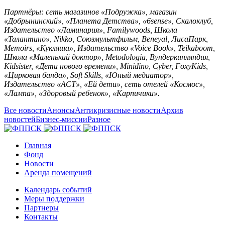
Партнёры: сеть магазинов «Подружка», магазин
«Добрынинский», «Планета Детства», «6sense», Скалоклуб,
Издательство «Ламинария», Familywoods, Школа
«Талантино», Nikko, Cоюзмультфильм, Beneyal, ЛисаПарк,
Memoirs, «Кукляша», Издательство «Voice Book», Teikaboom,
Школа «Маленький доктор», Metodologia, Вундеркинляндия,
Kidsister, «Дети нового времени», Minidino, Cyber, FoxyKids,
«Цирковая банда», Soft Skills, «Юный медиатор»,
Издательство «ACT», «Ей дети», сеть отелей «Космос»,
«Лампа», «Здоровый ребенок», «Карпичики».
Все новости
Анонсы
Антикризисные новости
Архив
новостей
Бизнес-миссии
Разное
Главная
Фонд
Новости
Аренда помещений
Календарь событий
Меры поддержки
Партнеры
Контакты