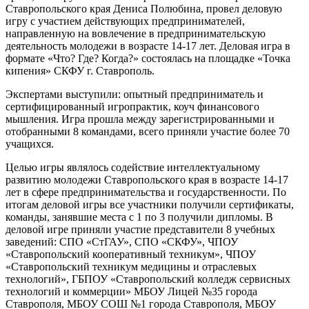
Ставропольского края Дениса Полюбина, провел деловую
игру с участием действующих предпринимателей,
направленную на вовлечение в предпринимательскую
деятельность молодежи в возрасте 14-17 лет. Деловая игра в
формате «Что? Где? Когда?» состоялась на площадке «Точка
кипения» СКФУ г. Ставрополь.
Экспертами выступили: опытный предприниматель и
сертифицированный игропрактик, коуч финансового
мышления. Игра прошла между зарегистрированными и
отобранными 8 командами, всего приняли участие более 70
учащихся.
Целью игры являлось содействие интеллектуальному
развитию молодежи Ставропольского края в возрасте 14-17
лет в сфере предпринимательства и государственности. По
итогам деловой игры все участники получили сертификаты,
команды, занявшие места с 1 по 3 получили дипломы. В
деловой игре приняли участие представители 8 учебных
заведений: СПО «СтГАУ», СПО «СКФУ», ЧПОУ
«Ставропольский кооперативный техникум», ЧПОУ
«Ставропольский техникум медицины и отраслевых
технологий», ГБПОУ «Ставропольский колледж сервисных
технологий и коммерции» МБОУ Лицей №35 города
Ставрополя, МБОУ СОШ №1 города Ставрополя, МБОУ