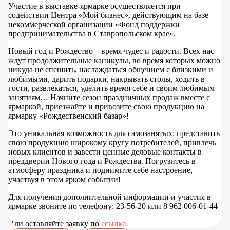
Участие в выставке-ярмарке осуществляется при
содействии Центра «Мой бизнес», действующим на базе
некоммерческой организации «Фонд поддержки
предпринимательства в Ставропольском крае».
Новый год и Рождество – время чудес и радости. Всех нас
ждут продолжительные каникулы, во время которых можно
никуда не спешить, наслаждаться общением с близкими и
любимыми, дарить подарки, накрывать столы, ходить в
гости, развлекаться, уделить время себе и своим любимым
занятиям… Начните сезон праздничных продаж вместе с
ярмаркой, приезжайте и привозите свою продукцию на
ярмарку «Рождественский базар»!
Это уникальная возможность для самозанятых: представить
свою продукцию широкому кругу потребителей, привлечь
новых клиентов и завести ценные деловые контакты в
преддверии Нового года и Рождества. Погрузитесь в
атмосферу праздника и поднимите себе настроение,
участвуя в этом ярком событии!
Для получения дополнительной информации и участия в
ярмарке звоните по телефону: 23-56-20 или 8 962 006-01-44
Или оставляйте заявку по
ссылке
.