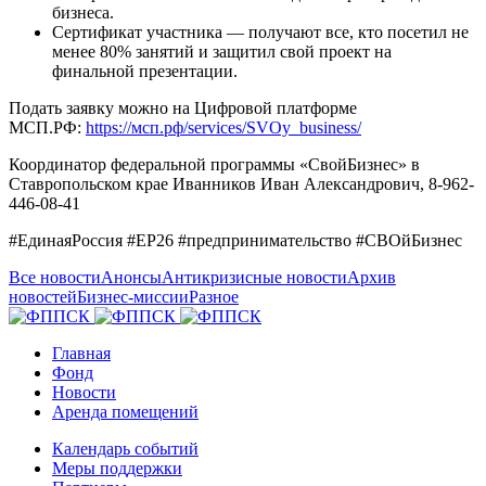
бизнеса.
Сертификат участника — получают все, кто посетил не
менее 80% занятий и защитил свой проект на
финальной презентации.
Подать заявку можно на Цифровой платформе
МСП.РФ:
https://мсп.рф/services/SVOy_business/
Координатор федеральной программы «СвойБизнес» в
Ставропольском крае Иванников Иван Александрович, 8-962-
446-08-41
#ЕдинаяРоссия #ЕР26 #предпринимательство #СВОйБизнес
Все новости
Анонсы
Антикризисные новости
Архив
новостей
Бизнес-миссии
Разное
Главная
Фонд
Новости
Аренда помещений
Календарь событий
Меры поддержки