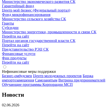
Министерство экономического развития СК
Гарантийный фонд
Центр мой бизнес (Федеральный портал)
Фонд микрофинансирования
Министерство сельского хозяйства СК
Гранты
Субсидии
Министерство энергетики, промышленности и связи СК
Перейти на сайт
Портал органов государственной власти СК
Перейти на сайт
Представительство РЭЦ СК
Финансовые услуги
Фин продукты
Перейти на сайт
Нефинансовые меры поддержки
Бизнес-омбудсмен
Центр молодежных проектов
Биржа
импортозамещения
Cамозанятым
Витрина предпринимателей
Обучающие программы Корпорации МСП
Новости
02.06.2026