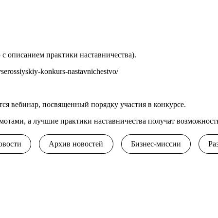
 с описанием практики наставничества).
n/vserossiyskiy-konkurs-nastavnichestvo/
тся вебинар, посвященный порядку участия в конкурсе.
мотами, а лучшие практики наставничества получат возможност
овости
Архив новостей
Бизнес-миссии
Ра