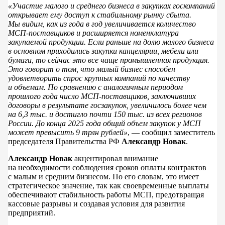
«Участие малого и среднего бизнеса в закупках госкомпаний
открывает ему доступ к стабильному рынку сбыта.
Мы видим, как из года в год увеличивается количество
МСП-поставщиков и расширяется номенклатура
закупаемой продукции. Если раньше на долю малого бизнеса
в основном приходились закупки канцелярии, мебели или
бумаги, то сейчас это все чаще промышленная продукция.
Это говорит о том, что малый бизнес способен
удовлетворить спрос крупных компаний по качеству
и объемам. По сравнению с аналогичным периодом
прошлого года число МСП-поставщиков, заключивших
договоры в результате госзакупок, увеличилось более чем
на 6,3 тыс. и достигло почти 150 тыс. из всех регионов
России. До конца 2025 года общий объем закупок у МСП
может превысить 9 трлн рублей»
, — сообщил заместитель
председателя Правительства РФ
Александр Новак
.
Александр Новак
акцентировал внимание
на необходимости соблюдения сроков оплаты контрактов
с малым и средним бизнесом. По его словам, это имеет
стратегическое значение, так как своевременные выплаты
обеспечивают стабильность работы МСП, предотвращая
кассовые разрывы и создавая условия для развития
предприятий.