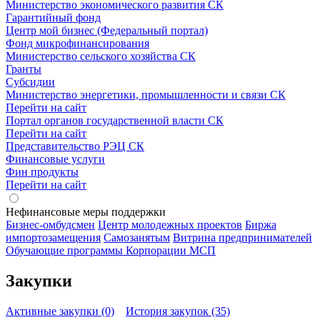
Министерство экономического развития СК
Гарантийный фонд
Центр мой бизнес (Федеральный портал)
Фонд микрофинансирования
Министерство сельского хозяйства СК
Гранты
Субсидии
Министерство энергетики, промышленности и связи СК
Перейти на сайт
Портал органов государственной власти СК
Перейти на сайт
Представительство РЭЦ СК
Финансовые услуги
Фин продукты
Перейти на сайт
Нефинансовые меры поддержки
Бизнес-омбудсмен
Центр молодежных проектов
Биржа
импортозамещения
Cамозанятым
Витрина предпринимателей
Обучающие программы Корпорации МСП
Закупки
Активные закупки (0)
История закупок (35)